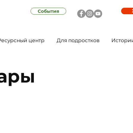
События
Ресурсный центр
Для подростков
Истори
ары