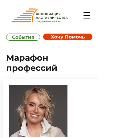
Хочу Помочь
События
Марафон
профессий