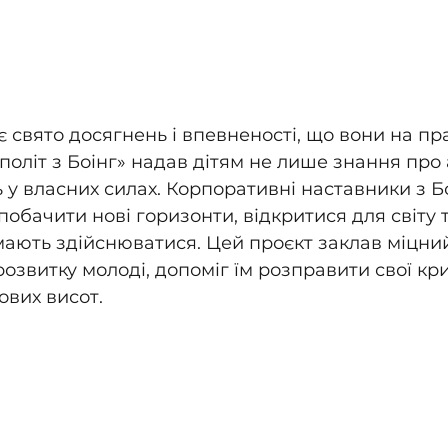
 свято досягнень і впевненості, що вони на п
політ з Боінг» надав дітям не лише знання про 
 у власних силах. Корпоративні наставники з Бо
обачити нові горизонти, відкритися для світу т
 мають здійснюватися. Цей проєкт заклав міцн
озвитку молоді, допоміг їм розправити свої кр
ових висот.