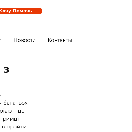
Хочу Помочь
и
Новости
Контакты
 з
 
я багатьох 
ією – це 
тримці 
ів пройти 