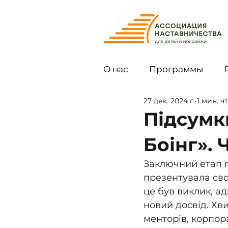
О нас
Программы
27 дек. 2024 г.
1 мин. ч
Підсумки
Боінг». 
Заключний етап п
презентувала свої
це був виклик, а
новий досвід. Хв
менторів, корпор