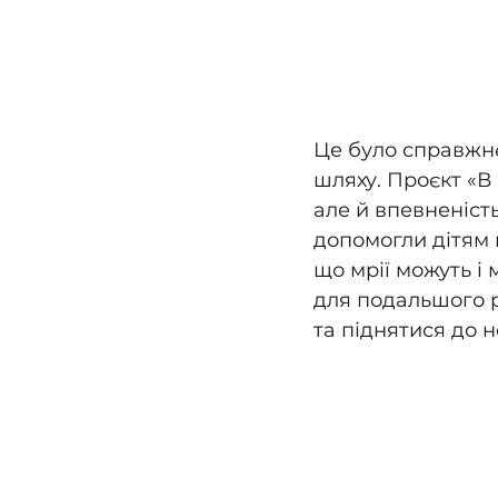
Це було справжнє
шляху. Проєкт «В 
але й впевненість
допомогли дітям п
що мрії можуть і
для подальшого р
та піднятися до н