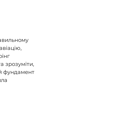
равильному 
авіацію, 
інг 
а зрозуміти, 
ий фундамент 
ила 