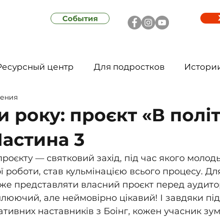
События
Ресурсный центр
Для подростков
Истори
тения
 року: проєкт «В політ
Частина 3
роєкту — святковий захід, під час якого молодь
 роботи, став кульмінацією всього процесу. Дл
дже представляти власний проєкт перед аудитор
илюючий, але неймовірно цікавий! І завдяки під
ативних наставників з Боінг, кожен учасник зум