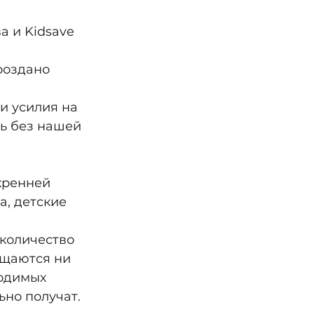
 и Kidsave 
роздано 
и усилия на 
ь без нашей 
кренней 
, детские 
количество 
ащаются ни 
ходимых 
ьно получат.