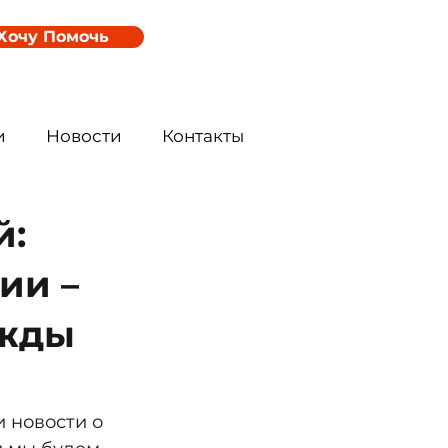
Хочу Помочь
и
Новости
Контакты
й:
ии –
ежды
 новости о 