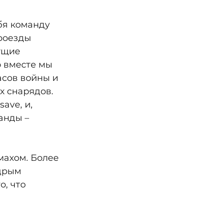
бя команду 
роезды 
ущие 
 вместе мы 
сов войны и 
х снарядов. 
ve, и, 
анды – 
махом. Более 
дрым 
, что 