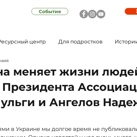
События
Ресурсный центр
Для подростков
Истори
ения
на меняет жизни люде
 Президента Ассоциац
ульги и Ангелов Над
ями в Украине мы долгое время не публиковали