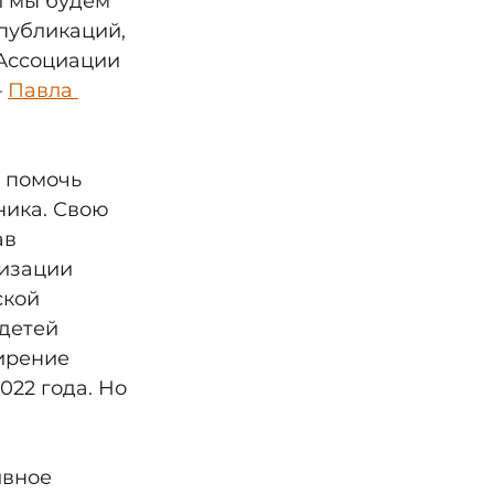
и мы будем 
публикаций, 
Ассоциации 
 
Павла 
 помочь 
ика. Свою 
ав 
изации 
ской 
детей 
ирение 
22 года. Но 
ивное 