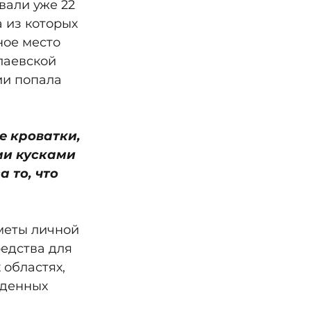
али уже 22 
 из которых 
ое место 
лаевской 
ии попала 
е кроватки, 
ми кусками 
 то, что 
меты личной 
едства для 
областях, 
жденных 