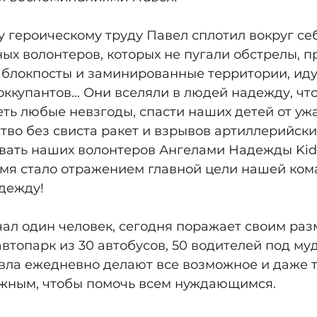
 героическому труду Павел сплотил вокруг се
ых волонтеров, которых не пугали обстрелы, п
 блокпосты и заминированные территории, ид
оккупантов… Они вселяли в людей надежду, что
ть любые невзгоды, спасти наших детей от ужа
тво без свиста ракет и взрывов артиллерийски
вать наших волонтеров Ангелами Надежды Kidsa
имя стало отражением главной цели нашей ком
дежду!
чал один человек, сегодня поражает своим раз
автопарк из 30 автобусов, 50 водителей под му
ла ежедневно делают все возможное и даже то
жным, чтобы помочь всем нуждающимся.