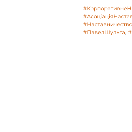
#КорпоративнеН
#АсоціаціяНаста
#Наставничеств
#ПавелШульга
, 
#