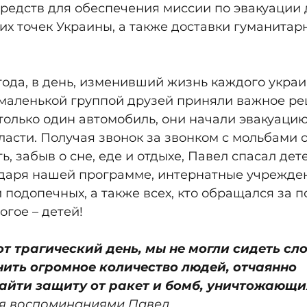
средств для обеспечения миссии по эвакуации 
их точек Украины, а также доставки гуманита
года, в день, изменивший жизнь каждого украи
 маленькой группой друзей приняли важное ре
олько один автомобиль, они начали эвакуацию
асти. Получая звонок за звонком с мольбами 
, забыв о сне, еде и отдыхе, Павел спасал дете
даря нашей программе, интернатные учреждени
 подопечных, а также всех, кто обращался за 
огое – детей!
тот трагический день, мы не могли сидеть сл
ить огромное количество людей, отчаянно 
айти защиту от ракет и бомб, уничтожающих
ся воспоминаниями Павел.