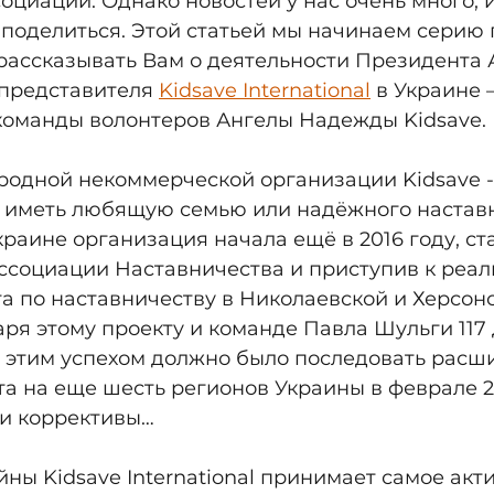
оциации. Однако новостей у нас очень много, 
поделиться. Этой статьей мы начинаем серию 
 рассказывать Вам о деятельности Президента 
представителя 
Kidsave International
 в Украине –
 команды волонтеров Ангелы Надежды Kidsave.
одной некоммерческой организации Kidsave -
 иметь любящую семью или надёжного наставн
краине организация начала ещё в 2016 году, ст
ссоциации Наставничества и приступив к реал
а по наставничеству в Николаевской и Херсон
аря этому проекту и команде Павла Шульги 117 
а этим успехом должно было последовать расш
а на еще шесть регионов Украины в феврале 20
ои коррективы…
йны Kidsave International принимает самое акт