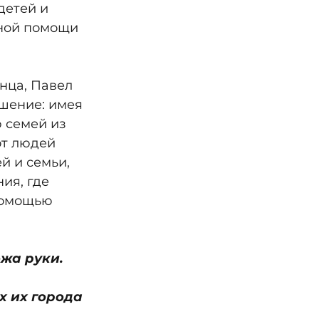
детей и 
рной помощи 
нца, Павел 
шение: имея 
 семей из 
от людей 
й и семьи, 
я, где 
помощью 
ожа руки. 
 их города 