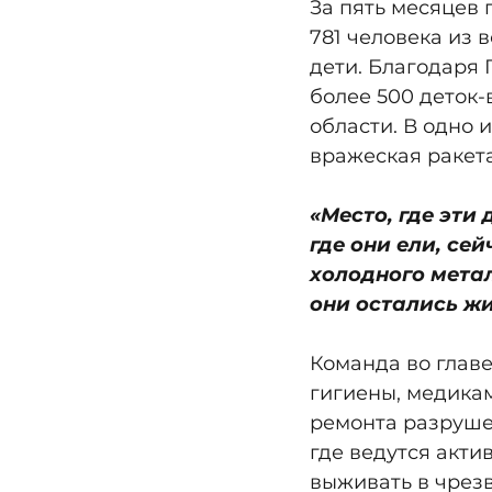
За пять месяцев
781 человека из 
дети. Благодаря 
более 500 деток
области. В одно 
вражеская ракета
«Место, где эти
где они ели, се
холодного метал
они остались ж
Команда во главе
гигиены, медикам
ремонта разрушен
где ведутся акти
выживать в чрез