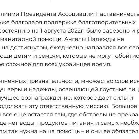
лиями Президента Ассоциации Наставничества
 также благодаря поддержке благотворительных 
состоянию на 1 августа 2022г. было завезено и 
гуманитарной помощи. Ангелы Надежды не 
на достигнутом, ежедневно направляя все сво
щи детям и семьям, которые не могут обойтис
е сложное для всех украинцев время.
олненных признательности, множество слов ис
уч веры и надежды, освещающей грустные лица
лучшее вознаграждение, которое дает силы и 
одолжать эту ответственную миссию. Большое 
все еще остается там, где обстрелы не прекр
где нет воды, продуктов питания и самых необ
м так нужна наша помощь – и они ее обязател