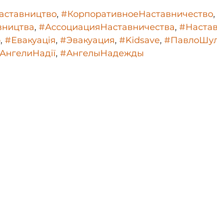
аставництво
, 
#КорпоративноеНаставничество
,
вництва
, 
#АссоциацияНаставничества
, 
#Наста
о
, 
#Евакуація
, 
#Эвакуация
, 
#Kidsave
, 
#ПавлоШул
АнгелиНадії
, 
#АнгелыНадежды