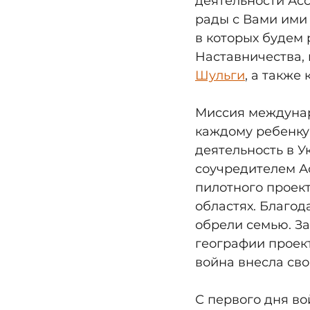
деятельности Асс
рады с Вами ими 
в которых будем
Наставничества, 
Шульги
, а также
Миссия междунар
каждому ребенку
деятельность в У
соучредителем А
пилотного проект
областях. Благод
обрели семью. З
географии проект
война внесла св
С первого дня во