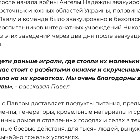
 после начала войны Ангелы Надежды эвакуиров
восточных и южных областей Украины, половина
Павлу и команде было эвакуировано в безопасн
-воспитанников интернатных учреждений Нико
из этих заведений через два дня после эвакуац
.
 дети раньше играли, где стояли их маленьки
йчас стоит с разбитыми окнами и скрученны
ла на их кроватках. Мы очень благодарны за
ивы»
, - рассказал Павел.
 с Павлом доставляет продукты питания, пред
енты, генераторы, кровельные материалы и ср
ных домов в отдаленных городах и селах в тех 
вные боевые действия, для тысяч людей, выну
вычайно тяжелых условиях.